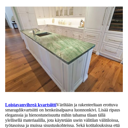
Loistavanvihreä kvartsiitti
Väriltään ja rakenteeltaan erottuva
smaragdikvartsiitti on henkeäsalpaava luonnonkivi. Lisää ripaus
eleganssia ja hienostuneisuutta mihin tahansa tilaan tällä
ylellisellä materiaalilla, jota käytetään usein välitilan välitiloissa,
työtasoissa ja muissa sisustuskohteissa. Sekä kotitalouksissa että