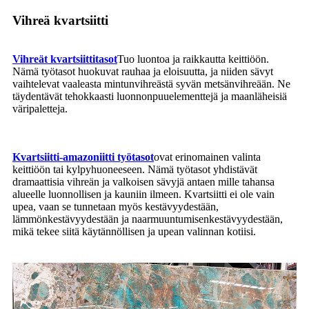
Vihreä kvartsiitti
Vihreät kvartsiittitasot
Tuo luontoa ja raikkautta keittiöön.
Nämä työtasot huokuvat rauhaa ja eloisuutta, ja niiden sävyt
vaihtelevat vaaleasta mintunvihreästä syvän metsänvihreään. Ne
täydentävät tehokkaasti luonnonpuuelementtejä ja maanläheisiä
väripaletteja.
Kvartsiitti-amazoniitti työtasot
ovat erinomainen valinta
keittiöön tai kylpyhuoneeseen. Nämä työtasot yhdistävät
dramaattisia vihreän ja valkoisen sävyjä antaen mille tahansa
alueelle luonnollisen ja kauniin ilmeen. Kvartsiitti ei ole vain
upea, vaan se tunnetaan myös kestävyydestään,
lämmönkestävyydestään ja naarmuuntumisenkestävyydestään,
mikä tekee siitä käytännöllisen ja upean valinnan kotiisi.