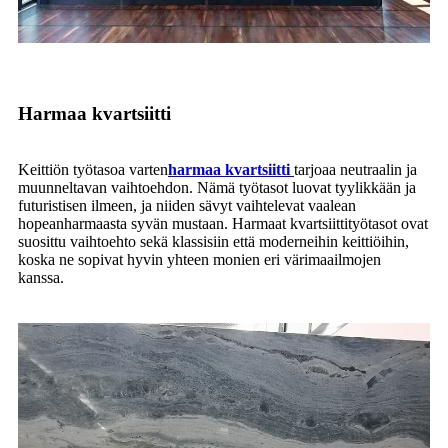
Harmaa kvartsiitti
Keittiön työtasoa varten
harmaa kvartsiitti
tarjoaa neutraalin ja
muunneltavan vaihtoehdon. Nämä työtasot luovat tyylikkään ja
futuristisen ilmeen, ja niiden sävyt vaihtelevat vaalean
hopeanharmaasta syvän mustaan. Harmaat kvartsiittityötasot ovat
suosittu vaihtoehto sekä klassisiin että moderneihin keittiöihin,
koska ne sopivat hyvin yhteen monien eri värimaailmojen
kanssa.