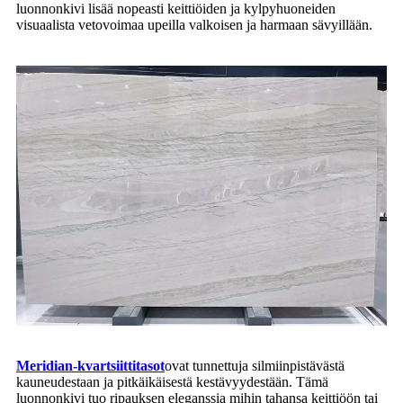
luonnonkivi lisää nopeasti keittiöiden ja kylpyhuoneiden
visuaalista vetovoimaa upeilla valkoisen ja harmaan sävyillään.
Meridian-kvartsiittitasot
ovat tunnettuja silmiinpistävästä
kauneudestaan ​​ja pitkäikäisestä kestävyydestään. Tämä
luonnonkivi tuo ripauksen eleganssia mihin tahansa keittiöön tai