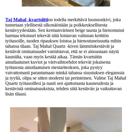
Taj Mahal -kvartsiitti
on todella merkittävä luonnonkivi, joka
tunnetaan ylellisestä ulkonäöstään ja poikkeuksellisesta
kestävyydestään. Sen kermanvärinen beige tausta ja hienostunut
harmaa tekstuuri tekevät siitä loistavan valinnan keittiön
työtasoille, tuoden ripauksen loistoa ja hienostuneisuutta mihin
tahansa tilaan. Taj Mahal Quartz -kiven lämmönkestävät ja
kestävät ominaisuudet varmistavat, että se ei ainoastaan ​​näytä
kauniilta, vaan myös kestää aikaa. Tämän kvartsiitin
ainutlaatuiset kuviot ja värivaihtoehdot tekevät jokaisesta
työtasosta ainutlaatuisen mestariteoksen, joka pystyy
vaivattomasti parantamaan minkä tahansa sisustuksen eleganssia
ja tyyliä, olipa se sitten moderni tai perinteinen. Valitse Taj Mahal
Quartz työtasoillesi ja nauti sen ajattomasta kauneudesta ja
kestävistä ominaisuuksista, tehden siitä kestävän ja vaikuttavan
lisän tilaasi.