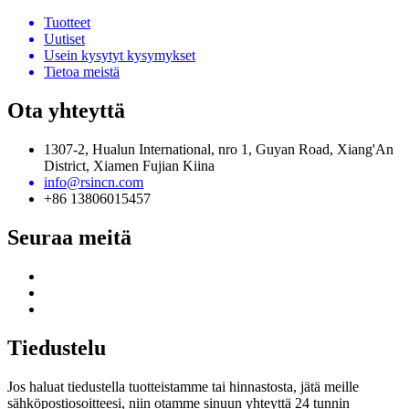
Tuotteet
Uutiset
Usein kysytyt kysymykset
Tietoa meistä
Ota yhteyttä
1307-2, Hualun International, nro 1, Guyan Road, Xiang'An
District, Xiamen Fujian Kiina
info@rsincn.com
+86 13806015457
Seuraa meitä
Tiedustelu
Jos haluat tiedustella tuotteistamme tai hinnastosta, jätä meille
sähköpostiosoitteesi, niin otamme sinuun yhteyttä 24 tunnin