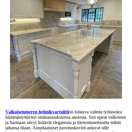
Valkoisenmeren helmikvartsiitti
on loistava valinta työtasoksi
hämmästyttävien ominaisuuksiensa ansiosta. Sen upeat valkoisen
ja harmaan sävyt lisäävät eleganssia ja hienostuneisuutta mihin
tahansa tilaan. Ainutlaatuiset juovituskuviot antavat sille