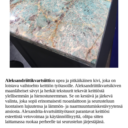
Aleksandriittikvartsiitti
on upea ja pitkäikäinen kivi, joka on
loistava vaihtoehto keittiön työtasoille. Aleksandriittikvartsikiven
maanläheiset sävyt ja herkät tekstuurit tekevät keittiöstä
ylellisemmän ja hienostuneemman. Se on kestävä ja järkevä
valinta, joka sopii erinomaisesti ruoanlaittoon ja seurusteluun
luontaisen lujuutensa ja lämmön- ja naarmuuntumiskestävyytensä
ansiosta. Alexandrita-kvartsiittityötasot parantavat keittiösi
esteettistä vetovoimaa ja käytännöllisyyttä, olitpa sitten
laittamassa ruokaa perheelle tai seurustelun järjestäjänä.