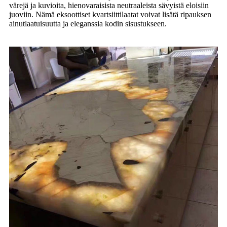
värejä ja kuvioita, hienovaraisista neutraaleista sävyistä eloisiin
juoviin. Nämä eksoottiset kvartsiittilaatat voivat lisätä ripauksen
ainutlaatuisuutta ja eleganssia kodin sisustukseen.