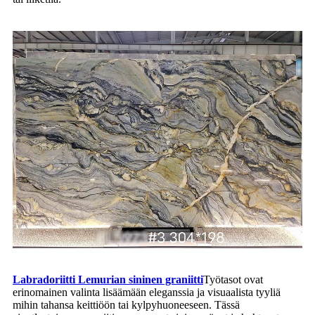
Labradoriitti Lemurian sininen graniitti
Työtasot ovat
erinomainen valinta lisäämään eleganssia ja visuaalista tyyliä
mihin tahansa keittiöön tai kylpyhuoneeseen. Tässä