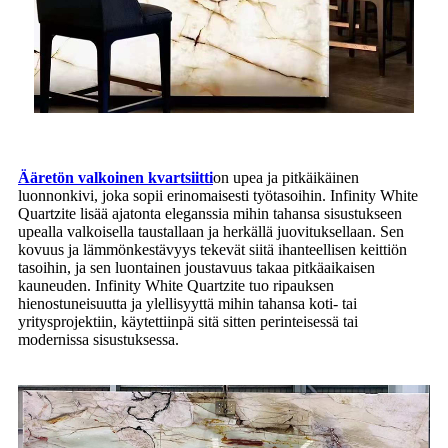
Ääretön valkoinen kvartsiitti
on upea ja pitkäikäinen
luonnonkivi, joka sopii erinomaisesti työtasoihin. Infinity White
Quartzite lisää ajatonta eleganssia mihin tahansa sisustukseen
upealla valkoisella taustallaan ja herkällä juovituksellaan. Sen
kovuus ja lämmönkestävyys tekevät siitä ihanteellisen keittiön
tasoihin, ja sen luontainen joustavuus takaa pitkäaikaisen
kauneuden. Infinity White Quartzite tuo ripauksen
hienostuneisuutta ja ylellisyyttä mihin tahansa koti- tai
yritysprojektiin, käytettiinpä sitä sitten perinteisessä tai
modernissa sisustuksessa.