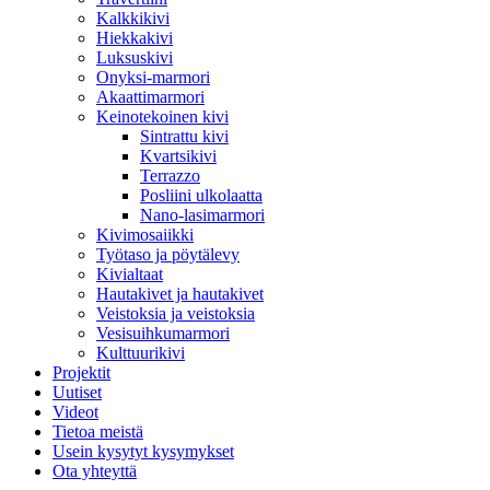
Kalkkikivi
Hiekkakivi
Luksuskivi
Onyksi-marmori
Akaattimarmori
Keinotekoinen kivi
Sintrattu kivi
Kvartsikivi
Terrazzo
Posliini ulkolaatta
Nano-lasimarmori
Kivimosaiikki
Työtaso ja pöytälevy
Kivialtaat
Hautakivet ja hautakivet
Veistoksia ja veistoksia
Vesisuihkumarmori
Kulttuurikivi
Projektit
Uutiset
Videot
Tietoa meistä
Usein kysytyt kysymykset
Ota yhteyttä