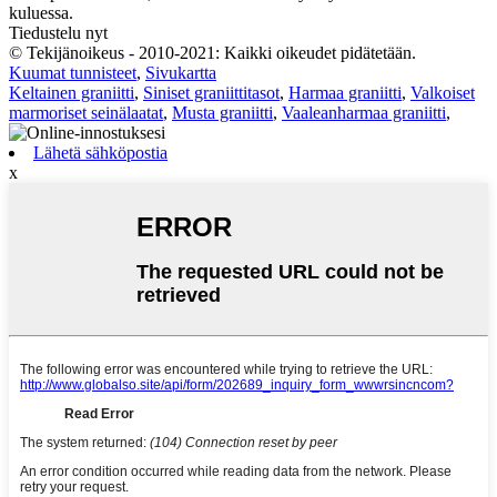
kuluessa.
Tiedustelu nyt
© Tekijänoikeus - 2010-2021: Kaikki oikeudet pidätetään.
Kuumat tunnisteet
,
Sivukartta
Keltainen graniitti
,
Siniset graniittitasot
,
Harmaa graniitti
,
Valkoiset
marmoriset seinälaatat
,
Musta graniitti
,
Vaaleanharmaa graniitti
,
Lähetä sähköpostia
x