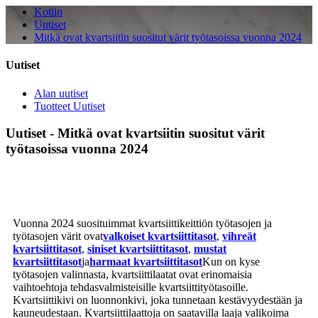
Kotiin
Uutiset
Mitkä ovat kvartsiitin suositut värit työtasoissa vuonna 2024
Uutiset
Alan uutiset
Tuotteet Uutiset
Uutiset - Mitkä ovat kvartsiitin suositut värit
työtasoissa vuonna 2024
Vuonna 2024 suosituimmat kvartsiittikeittiön työtasojen ja
työtasojen värit ovat
valkoiset kvartsiittitasot
,
vihreät
kvartsiittitasot
,
siniset kvartsiittitasot
,
mustat
kvartsiittitasot
ja
harmaat kvartsiittitasot
Kun on kyse
työtasojen valinnasta, kvartsiittilaatat ovat erinomaisia ​​
vaihtoehtoja tehdasvalmisteisille kvartsiittityötasoille.
Kvartsiittikivi on luonnonkivi, joka tunnetaan kestävyydestään ja
kauneudestaan. Kvartsiittilaattoja on saatavilla laaja valikoima