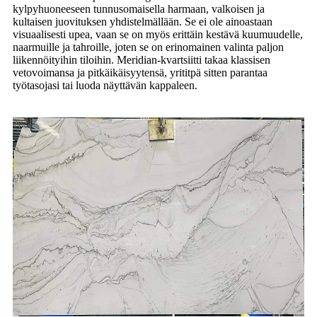
kylpyhuoneeseen tunnusomaisella harmaan, valkoisen ja
kultaisen juovituksen yhdistelmällään. Se ei ole ainoastaan ​​
visuaalisesti upea, vaan se on myös erittäin kestävä kuumuudelle,
naarmuille ja tahroille, joten se on erinomainen valinta paljon
liikennöityihin tiloihin. Meridian-kvartsiitti takaa klassisen
vetovoimansa ja pitkäikäisyytensä, yrititpä sitten parantaa
työtasojasi tai luoda näyttävän kappaleen.