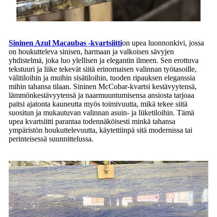
Sininen Azul Macaubas -kvartsiitti
on upea luonnonkivi, jossa
on houkutteleva sinisen, harmaan ja valkoisen sävyjen
yhdistelmä, joka luo ylellisen ja elegantin ilmeen. Sen erottuva
tekstuuri ja liike tekevät siitä erinomaisen valinnan työtasoille,
välitiloihin ja muihin sisätiloihin, tuoden ripauksen eleganssia
mihin tahansa tilaan. Sininen McCobar-kvartsi kestävyytensä,
lämmönkestävyytensä ja naarmuuntumisensa ansiosta tarjoaa
paitsi ajatonta kauneutta myös toimivuutta, mikä tekee siitä
suositun ja mukautuvan valinnan asuin- ja liiketiloihin. Tämä
upea kvartsiitti parantaa todennäköisesti minkä tahansa
ympäristön houkuttelevuutta, käytettiinpä sitä modernissa tai
perinteisessä suunnittelussa.