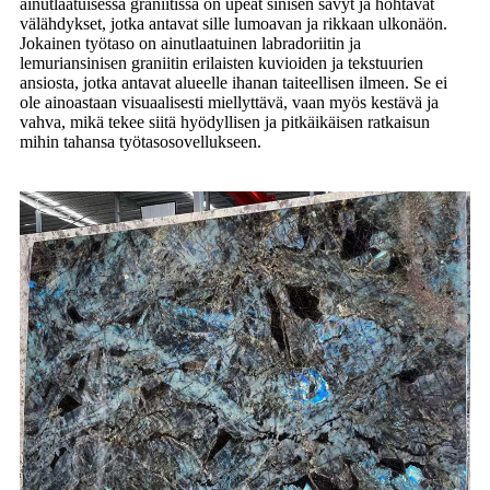
ainutlaatuisessa graniitissa on upeat sinisen sävyt ja hohtavat
välähdykset, jotka antavat sille lumoavan ja rikkaan ulkonäön.
Jokainen työtaso on ainutlaatuinen labradoriitin ja
lemuriansinisen graniitin erilaisten kuvioiden ja tekstuurien
ansiosta, jotka antavat alueelle ihanan taiteellisen ilmeen. Se ei
ole ainoastaan ​​visuaalisesti miellyttävä, vaan myös kestävä ja
vahva, mikä tekee siitä hyödyllisen ja pitkäikäisen ratkaisun
mihin tahansa työtasosovellukseen.