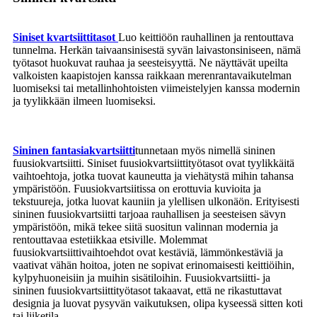
Siniset kvartsiittitasot
Luo keittiöön rauhallinen ja rentouttava
tunnelma. Herkän taivaansinisestä syvän laivastonsiniseen, nämä
työtasot huokuvat rauhaa ja seesteisyyttä. Ne näyttävät upeilta
valkoisten kaapistojen kanssa raikkaan merenrantavaikutelman
luomiseksi tai metallinhohtoisten viimeistelyjen kanssa modernin
ja tyylikkään ilmeen luomiseksi.
Sininen fantasiakvartsiitti
tunnetaan myös nimellä sininen
fuusiokvartsiitti. Siniset fuusiokvartsiittityötasot ovat tyylikkäitä
vaihtoehtoja, jotka tuovat kauneutta ja viehätystä mihin tahansa
ympäristöön. Fuusiokvartsiitissa on erottuvia kuvioita ja
tekstuureja, jotka luovat kauniin ja ylellisen ulkonäön. Erityisesti
sininen fuusiokvartsiitti tarjoaa rauhallisen ja seesteisen sävyn
ympäristöön, mikä tekee siitä suositun valinnan modernia ja
rentouttavaa estetiikkaa etsiville. Molemmat
fuusiokvartsiittivaihtoehdot ovat kestäviä, lämmönkestäviä ja
vaativat vähän hoitoa, joten ne sopivat erinomaisesti keittiöihin,
kylpyhuoneisiin ja muihin sisätiloihin. Fuusiokvartsiitti- ja
sininen fuusiokvartsiittityötasot takaavat, että ne rikastuttavat
designia ja luovat pysyvän vaikutuksen, olipa kyseessä sitten koti
tai liiketila.