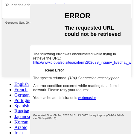
English
French
German
Portuguese
Spanish
Russian
Japanese
Korean
Arabic
Irish