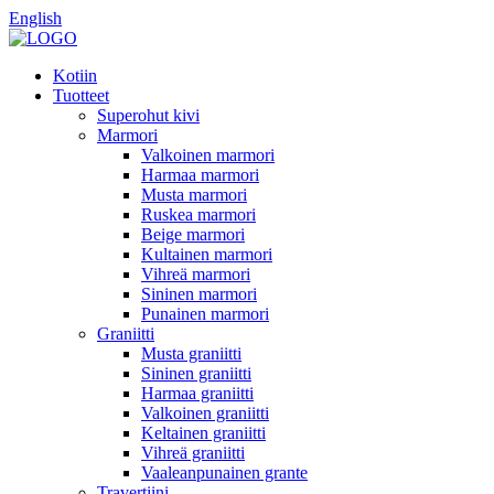
English
Kotiin
Tuotteet
Superohut kivi
Marmori
Valkoinen marmori
Harmaa marmori
Musta marmori
Ruskea marmori
Beige marmori
Kultainen marmori
Vihreä marmori
Sininen marmori
Punainen marmori
Graniitti
Musta graniitti
Sininen graniitti
Harmaa graniitti
Valkoinen graniitti
Keltainen graniitti
Vihreä graniitti
Vaaleanpunainen grante
Travertiini