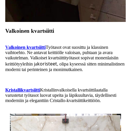
Valkoinen kvartsiitti
Valkoinen kvartsiitti
Työtasot ovat suosittu ja klassinen
vaihtoehto. Ne antavat keittiölle valoisan, puhtaan ja avara
vaikutelman. Valkoiset kvartsiittityötasot sopivat monenlaisiin
koristeet
keittiötyyleihin ja
, olipa kyseessä sitten minimalistinen
moderni tai perinteinen ja monimutkainen.
Kristallikvartsiitti
Kristallinvalkoisella kvartsiittilaatalla
varustetut työtasot luovat upeita ja läpikuultavia, täydellisesti
moderniin ja eleganttiin Cristallo-kvartsiittikeittiöön.