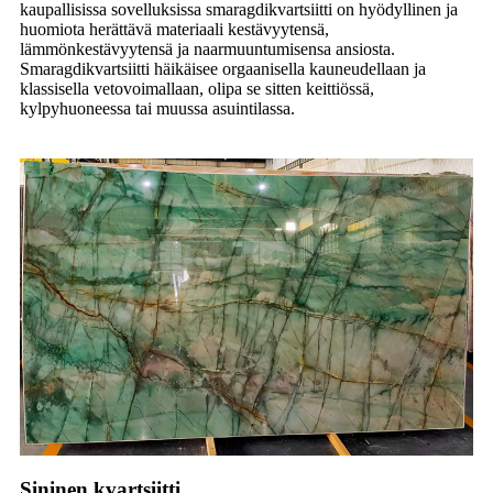
kaupallisissa sovelluksissa smaragdikvartsiitti on hyödyllinen ja
huomiota herättävä materiaali kestävyytensä,
lämmönkestävyytensä ja naarmuuntumisensa ansiosta.
Smaragdikvartsiitti häikäisee orgaanisella kauneudellaan ja
klassisella vetovoimallaan, olipa se sitten keittiössä,
kylpyhuoneessa tai muussa asuintilassa.
Sininen kvartsiitti