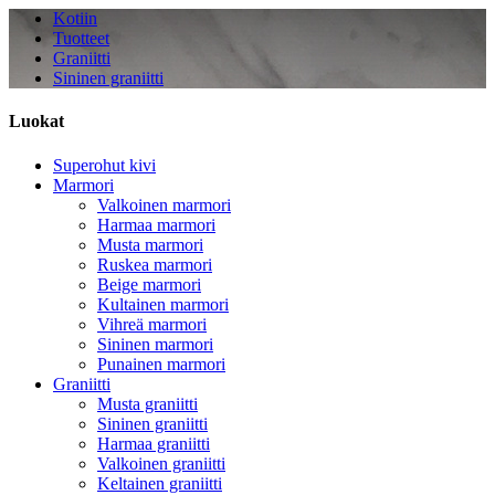
Kotiin
Tuotteet
Graniitti
Sininen graniitti
Luokat
Superohut kivi
Marmori
Valkoinen marmori
Harmaa marmori
Musta marmori
Ruskea marmori
Beige marmori
Kultainen marmori
Vihreä marmori
Sininen marmori
Punainen marmori
Graniitti
Musta graniitti
Sininen graniitti
Harmaa graniitti
Valkoinen graniitti
Keltainen graniitti