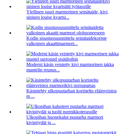
Ylellinen suuri marmorinen seinätaide, kivi,
sininen louise kvartsi...
Kodin sisustussuunnittelu seinätaidekoriste
valkoinen akaattimarmori...
Moderni käsin veistetty kivi marmorinen takka
mantelin reunus...
Käsintehty ulkopuutarhan koristeltu eläinveistos
m ...
Ulkopihan huonekalut puutarha marmori
kivipöydät ja ...