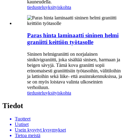
kauneudella.
tiedustelu
yksityiskohta
Paras hinta laminaatti sininen helmi
graniitti keittiön työtasolle
Sininen helmigraniitti on norjalainen
sinikivigraniitti, joka sisältää sinisen, harmaan ja
beigen sävyjä. Tämä kova graniitti sopii
erinomaisesti graniittisiin työtasoihin, välitiloihin
ja lattioihin sekä liike- että asuinrakennuksissa, ja
se on myös loistava valinta ulkoseinien
verhoiluun.
tiedustelu
yksityiskohta
Tiedot
Tuotteet
Uutiset
Usein kysytyt kysymykset
Tietoa meistä