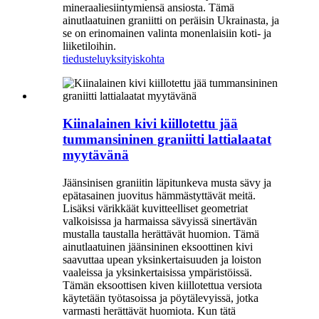
mineraaliesiintymiensä ansiosta. Tämä
ainutlaatuinen graniitti on peräisin Ukrainasta, ja
se on erinomainen valinta monenlaisiin koti- ja
liiketiloihin.
tiedustelu
yksityiskohta
Kiinalainen kivi kiillotettu jää
tummansininen graniitti lattialaatat
myytävänä
Jäänsinisen graniitin läpitunkeva musta sävy ja
epätasainen juovitus hämmästyttävät meitä.
Lisäksi värikkäät kuvitteelliset geometriat
valkoisissa ja harmaissa sävyissä sinertävän
mustalla taustalla herättävät huomion. Tämä
ainutlaatuinen jäänsininen eksoottinen kivi
saavuttaa upean yksinkertaisuuden ja loiston
vaaleissa ja yksinkertaisissa ympäristöissä.
Tämän eksoottisen kiven kiillotettua versiota
käytetään työtasoissa ja pöytälevyissä, jotka
varmasti herättävät huomiota. Kun tätä