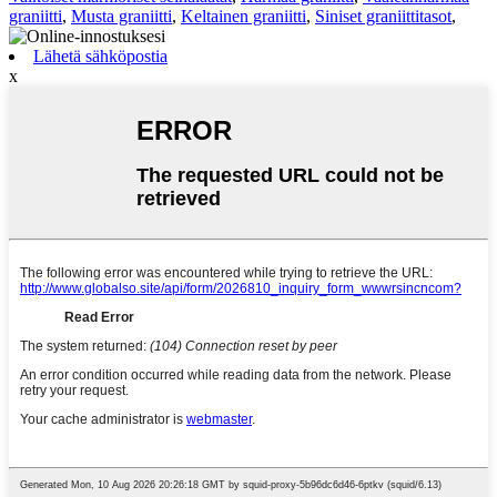
graniitti
,
Musta graniitti
,
Keltainen graniitti
,
Siniset graniittitasot
,
Lähetä sähköpostia
x