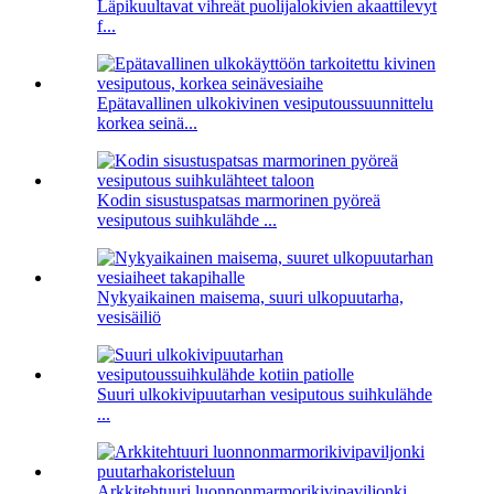
Läpikuultavat vihreät puolijalokivien akaattilevyt
f...
Epätavallinen ulkokivinen vesiputoussuunnittelu
korkea seinä...
Kodin sisustuspatsas marmorinen pyöreä
vesiputous suihkulähde ...
Nykyaikainen maisema, suuri ulkopuutarha,
vesisäiliö
Suuri ulkokivipuutarhan vesiputous suihkulähde
...
Arkkitehtuuri luonnonmarmorikivipaviljonki