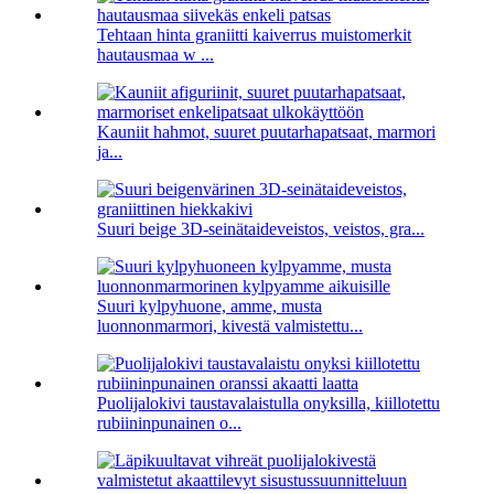
Tehtaan hinta graniitti kaiverrus muistomerkit
hautausmaa w ...
Kauniit hahmot, suuret puutarhapatsaat, marmori
ja...
Suuri beige 3D-seinätaideveistos, veistos, gra...
Suuri kylpyhuone, amme, musta
luonnonmarmori, kivestä valmistettu...
Puolijalokivi taustavalaistulla onyksilla, kiillotettu
rubiininpunainen o...