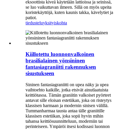
eksoottista kiveä käytetään lattioissa ja seinissä,
se luo vaikuttavan ilmeen. Sillä on myös upeita
koristekäyttöjä, kuten kaunis takka, kävelytiet ja
patiot.
tiedustelu
yksityiskohta
Kiillotettu luonnonvalkoinen
brasilialainen yönsininen
fantasiagraniitti rakennuksen
sisustukseen
Sininen fantasiagraniitti on upea näky ja upea
vaihtoehto kaikille, jotka etsivät ainutlaatuista
keittiötasoa. Tämän graniitin valkoiset pyörteet
antavat sille eloisan estetiikan, joka on risteytys
klassisen harmaan ja modernin sinisen välillä.
Tummanharmaa tausta antaa tälle graniitille
klassisen estetiikan, joka sopii hyvin mihin
tahansa keittiösuunnitteluun, moderniin tai
perinteiseen. Ympäröi itsesi kodissasi luonnon