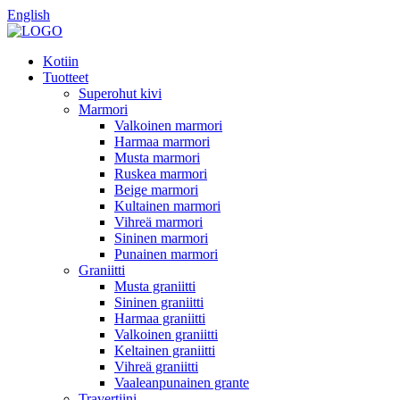
English
Kotiin
Tuotteet
Superohut kivi
Marmori
Valkoinen marmori
Harmaa marmori
Musta marmori
Ruskea marmori
Beige marmori
Kultainen marmori
Vihreä marmori
Sininen marmori
Punainen marmori
Graniitti
Musta graniitti
Sininen graniitti
Harmaa graniitti
Valkoinen graniitti
Keltainen graniitti
Vihreä graniitti
Vaaleanpunainen grante
Travertiini