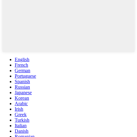
English
French
German
Portuguese
Spanish
Russian
Japanese
Korean
Arabic
Irish
Greek
Turkish
Italian
Danish
Romanian