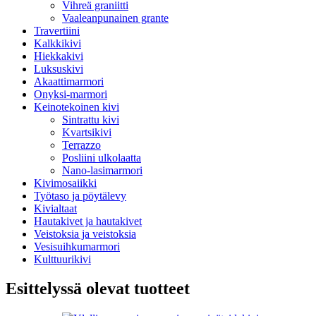
Vihreä graniitti
Vaaleanpunainen grante
Travertiini
Kalkkikivi
Hiekkakivi
Luksuskivi
Akaattimarmori
Onyksi-marmori
Keinotekoinen kivi
Sintrattu kivi
Kvartsikivi
Terrazzo
Posliini ulkolaatta
Nano-lasimarmori
Kivimosaiikki
Työtaso ja pöytälevy
Kivialtaat
Hautakivet ja hautakivet
Veistoksia ja veistoksia
Vesisuihkumarmori
Kulttuurikivi
Esittelyssä olevat tuotteet