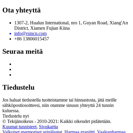
Ota yhteyttä
1307-2, Hualun International, nro 1, Guyan Road, Xiang'An
District, Xiamen Fujian Kiina
info@rsincn.com
+86 13806015457
Seuraa meitä
Tiedustelu
Jos haluat tiedustella tuotteistamme tai hinnastosta, jätä meille
sähköpostiosoitteesi, niin otamme sinuun yhteyttä 24 tunnin
kuluessa.
Tiedustelu nyt
© Tekijänoikeus - 2010-2021: Kaikki oikeudet pidätetään.
Kuumat tunnisteet
,
Sivukartta
Valkoiset marmoriset seinälaatat
,
Harmaa graniitti
,
Vaaleanharmaa