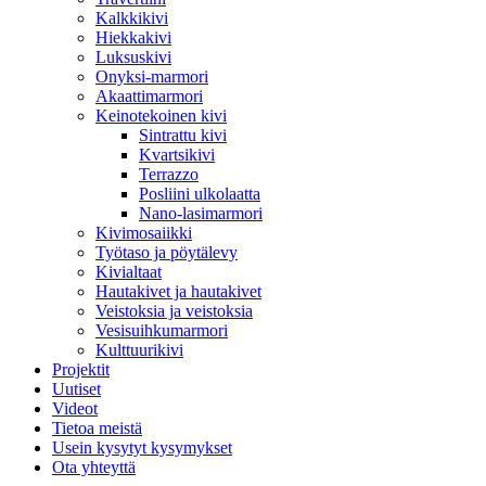
Kalkkikivi
Hiekkakivi
Luksuskivi
Onyksi-marmori
Akaattimarmori
Keinotekoinen kivi
Sintrattu kivi
Kvartsikivi
Terrazzo
Posliini ulkolaatta
Nano-lasimarmori
Kivimosaiikki
Työtaso ja pöytälevy
Kivialtaat
Hautakivet ja hautakivet
Veistoksia ja veistoksia
Vesisuihkumarmori
Kulttuurikivi
Projektit
Uutiset
Videot
Tietoa meistä
Usein kysytyt kysymykset
Ota yhteyttä