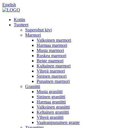
English
Kotiin
Tuotteet
Superohut kivi
Marmori
Valkoinen marmori
Harmaa marmori
Musta marmori
Ruskea marmori
Beige marmori
Kultainen marmori
Vihreä marmori
Sininen marmori
Punainen marmori
Graniitti
Musta graniitti
Sininen graniitti
Harmaa graniitti
Valkoinen graniitti
Keltainen graniitti
Vihreä graniitti
Vaaleanpunainen grante
Travertiini