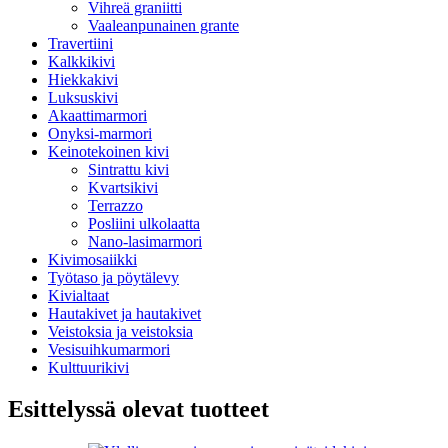
Vihreä graniitti
Vaaleanpunainen grante
Travertiini
Kalkkikivi
Hiekkakivi
Luksuskivi
Akaattimarmori
Onyksi-marmori
Keinotekoinen kivi
Sintrattu kivi
Kvartsikivi
Terrazzo
Posliini ulkolaatta
Nano-lasimarmori
Kivimosaiikki
Työtaso ja pöytälevy
Kivialtaat
Hautakivet ja hautakivet
Veistoksia ja veistoksia
Vesisuihkumarmori
Kulttuurikivi
Esittelyssä olevat tuotteet