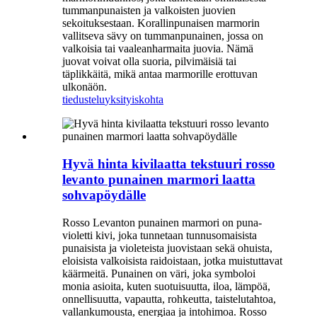
tummanpunaisten ja valkoisten juovien
sekoituksestaan. Korallinpunaisen marmorin
vallitseva sävy on tummanpunainen, jossa on
valkoisia tai vaaleanharmaita juovia. Nämä
juovat voivat olla suoria, pilvimäisiä tai
täplikkäitä, mikä antaa marmorille erottuvan
ulkonäön.
tiedustelu
yksityiskohta
Hyvä hinta kivilaatta tekstuuri rosso
levanto punainen marmori laatta
sohvapöydälle
Rosso Levanton punainen marmori on puna-
violetti kivi, joka tunnetaan tunnusomaisista
punaisista ja violeteista juovistaan ​​sekä ohuista,
eloisista valkoisista raidoistaan, jotka muistuttavat
käärmeitä. Punainen on väri, joka symboloi
monia asioita, kuten suotuisuutta, iloa, lämpöä,
onnellisuutta, vapautta, rohkeutta, taistelutahtoa,
vallankumousta, energiaa ja intohimoa. Rosso