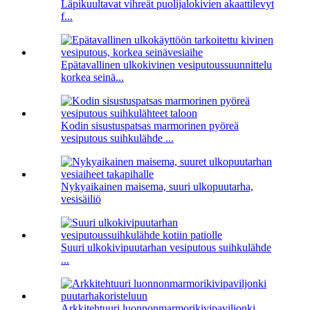
Läpikuultavat vihreät puolijalokivien akaattilevyt
f...
Epätavallinen ulkokivinen vesiputoussuunnittelu
korkea seinä...
Kodin sisustuspatsas marmorinen pyöreä
vesiputous suihkulähde ...
Nykyaikainen maisema, suuri ulkopuutarha,
vesisäiliö
Suuri ulkokivipuutarhan vesiputous suihkulähde
...
Arkkitehtuuri luonnonmarmorikivipaviljonki