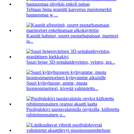
Tehtaan hinta graniitti kaiverrus muistomerkit
hautausmaa w ...
Kauniit hahmot, suuret puutarhapatsaat, marmori
ja...
Suuri beige 3D-seinätaideveistos, veistos, gra...
Suuri kylpyhuone, amme, musta
luonnonmarmori, kivestä valmistettu...
Puolijalokivi taustavalaistulla onyksilla, kiillotettu
rubiininpunainen o...