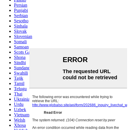
Persian
Punjabi
Serbian
Sesotho
Sinhala
Slovak
Slovenian
Somali
Samoan
Scots Gaelic
Shona
Sindhi
Sundanese
Swahili
Tajik
Tamil
Telugu
Thai
Ukrainian
Urdu
Uzbek
Vietnamese
Welsh
Xhosa