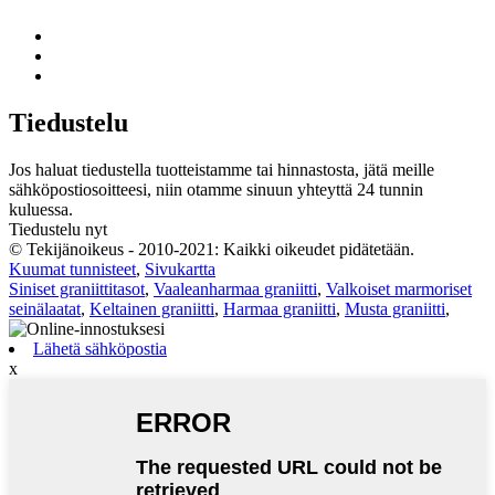
Tiedustelu
Jos haluat tiedustella tuotteistamme tai hinnastosta, jätä meille
sähköpostiosoitteesi, niin otamme sinuun yhteyttä 24 tunnin
kuluessa.
Tiedustelu nyt
© Tekijänoikeus - 2010-2021: Kaikki oikeudet pidätetään.
Kuumat tunnisteet
,
Sivukartta
Siniset graniittitasot
,
Vaaleanharmaa graniitti
,
Valkoiset marmoriset
seinälaatat
,
Keltainen graniitti
,
Harmaa graniitti
,
Musta graniitti
,
Lähetä sähköpostia
x