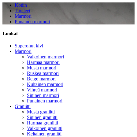
Kotiin
Tuotteet
Marmori
Punainen marmori
Luokat
Superohut kivi
Marmori
Valkoinen marmori
Harmaa marmori
Musta marmori
Ruskea marmori
Beige marmori
Kultainen marmori
Vihreä marmori
Sininen marmori
Punainen marmori
Graniitti
Musta graniitti
Sininen graniitti
Harmaa graniitti
Valkoinen graniitti
Keltainen graniitti