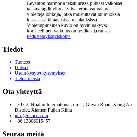
Levanton marmorin tekstuurissa puhtaat valkoiset
tai smaragdinvihreät viivat erottavat valtavia
violetteja lohkoja, jotka muistuttavat luumuoksia
klassisissa kiinalaisissa maalauksissa.
Violetinpunainen kuvio on hyvin näkyvä;
koristeellinen vaikutus on tyylikäs ja runsas.
tiedustelu
yksityiskohta
Tiedot
Tuotteet
Uutiset
Usein kysytyt kysymykset
Tietoa meistä
Ota yhteyttä
1307-2, Hualun International, nro 1, Guyan Road, Xiang'An
District, Xiamen Fujian Kiina
info@rsincn.com
+86 13806015457
Seuraa meitä