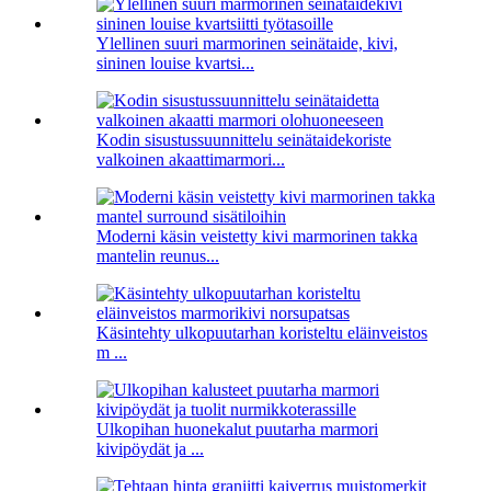
Ylellinen suuri marmorinen seinätaide, kivi,
sininen louise kvartsi...
Kodin sisustussuunnittelu seinätaidekoriste
valkoinen akaattimarmori...
Moderni käsin veistetty kivi marmorinen takka
mantelin reunus...
Käsintehty ulkopuutarhan koristeltu eläinveistos
m ...
Ulkopihan huonekalut puutarha marmori
kivipöydät ja ...