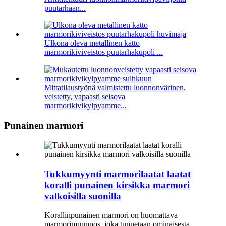
puutarhaan...
Ulkona oleva metallinen katto
marmorikiviveistos puutarhakupoli ...
Mittatilaustyönä valmistettu luonnonvärinen,
veistetty, vapaasti seisova
marmorikivikylpyamme...
Punainen marmori
Tukkumyynti marmorilaatat laatat
koralli punainen kirsikka marmori
valkoisilla suonilla
Korallinpunainen marmori on huomattava
marmorimuunnos, joka tunnetaan ominaisesta