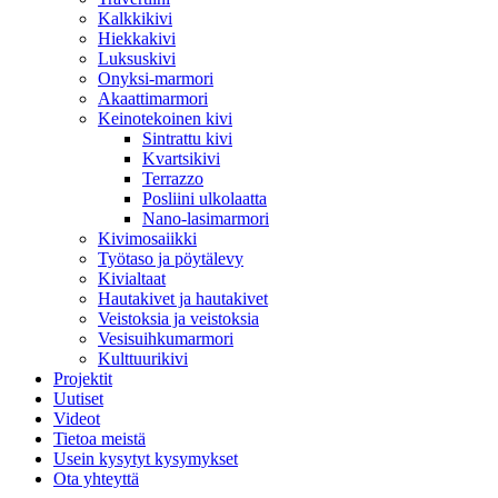
Kalkkikivi
Hiekkakivi
Luksuskivi
Onyksi-marmori
Akaattimarmori
Keinotekoinen kivi
Sintrattu kivi
Kvartsikivi
Terrazzo
Posliini ulkolaatta
Nano-lasimarmori
Kivimosaiikki
Työtaso ja pöytälevy
Kivialtaat
Hautakivet ja hautakivet
Veistoksia ja veistoksia
Vesisuihkumarmori
Kulttuurikivi
Projektit
Uutiset
Videot
Tietoa meistä
Usein kysytyt kysymykset
Ota yhteyttä