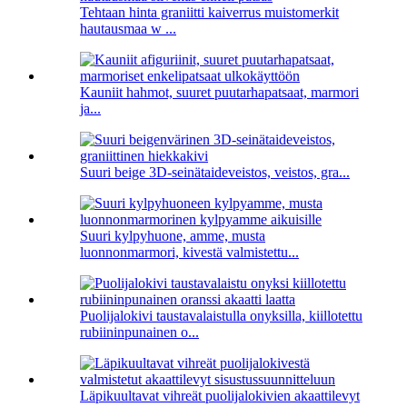
Tehtaan hinta graniitti kaiverrus muistomerkit
hautausmaa w ...
Kauniit hahmot, suuret puutarhapatsaat, marmori
ja...
Suuri beige 3D-seinätaideveistos, veistos, gra...
Suuri kylpyhuone, amme, musta
luonnonmarmori, kivestä valmistettu...
Puolijalokivi taustavalaistulla onyksilla, kiillotettu
rubiininpunainen o...
Läpikuultavat vihreät puolijalokivien akaattilevyt