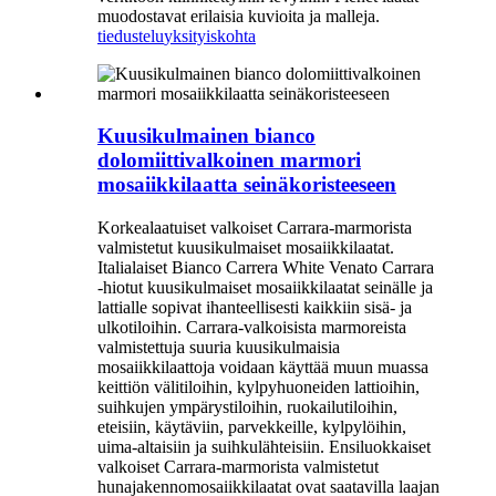
muodostavat erilaisia ​​kuvioita ja malleja.
tiedustelu
yksityiskohta
Kuusikulmainen bianco
dolomiittivalkoinen marmori
mosaiikkilaatta seinäkoristeeseen
Korkealaatuiset valkoiset Carrara-marmorista
valmistetut kuusikulmaiset mosaiikkilaatat.
Italialaiset Bianco Carrera White Venato Carrara
-hiotut kuusikulmaiset mosaiikkilaatat seinälle ja
lattialle sopivat ihanteellisesti kaikkiin sisä- ja
ulkotiloihin. Carrara-valkoisista marmoreista
valmistettuja suuria kuusikulmaisia ​​
mosaiikkilaattoja voidaan käyttää muun muassa
keittiön välitiloihin, kylpyhuoneiden lattioihin,
suihkujen ympärystiloihin, ruokailutiloihin,
eteisiin, käytäviin, parvekkeille, kylpylöihin,
uima-altaisiin ja suihkulähteisiin. Ensiluokkaiset
valkoiset Carrara-marmorista valmistetut
hunajakennomosaiikkilaatat ovat saatavilla laajan