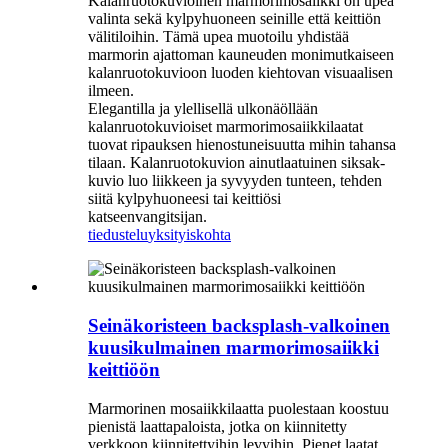
Kalanruotokuvioinen marmorimosaiikki on upea
valinta sekä kylpyhuoneen seinille että keittiön
välitiloihin. Tämä upea muotoilu yhdistää
marmorin ajattoman kauneuden monimutkaiseen
kalanruotokuvioon luoden kiehtovan visuaalisen
ilmeen.
Elegantilla ja ylellisellä ulkonäöllään
kalanruotokuvioiset marmorimosaiikkilaatat
tuovat ripauksen hienostuneisuutta mihin tahansa
tilaan. Kalanruotokuvion ainutlaatuinen siksak-
kuvio luo liikkeen ja syvyyden tunteen, tehden
siitä kylpyhuoneesi tai keittiösi
katseenvangitsijan.
tiedustelu
yksityiskohta
Seinäkoristeen backsplash-valkoinen
kuusikulmainen marmorimosaiikki
keittiöön
Marmorinen mosaiikkilaatta puolestaan ​​koostuu
pienistä laattapaloista, jotka on kiinnitetty
verkkoon kiinnitettyihin levyihin. Pienet laatat