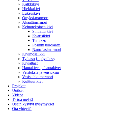
Kalkkikivi
Hiekkakivi
Luksuskivi
Onyksi-marmori
Akaattimarmori
Keinotekoinen kivi
Sintrattu kivi
Kvartsikivi
Terrazzo
Posliini ulkolaatta
Nano-lasimarmori
Kivimosaiikki
Työtaso ja pöytälevy
Kivialtaat
Hautakivet ja hautakivet
Veistoksia ja veistoksia
Vesisuihkumarmori
Kulttuurikivi
Projektit
Uutiset
Videot
Tietoa meistä
Usein kysytyt kysymykset
Ota yhteyttä