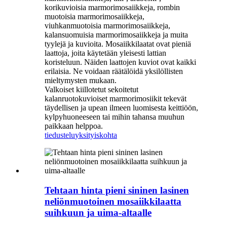
korikuvioisia marmorimosaiikkeja, rombin
muotoisia marmorimosaiikkeja,
viuhkanmuotoisia marmorimosaiikkeja,
kalansuomuisia marmorimosaiikkeja ja muita
tyylejä ja kuvioita. Mosaiikkilaatat ovat pieniä
laattoja, joita käytetään yleisesti lattian
koristeluun. Näiden laattojen kuviot ovat kaikki
erilaisia. Ne voidaan räätälöidä yksilöllisten
mieltymysten mukaan.
Valkoiset kiillotetut sekoitetut
kalanruotokuvioiset marmorimosiikit tekevät
täydellisen ja upean ilmeen luomisesta keittiöön,
kylpyhuoneeseen tai mihin tahansa muuhun
paikkaan helppoa.
tiedustelu
yksityiskohta
Tehtaan hinta pieni sininen lasinen
neliönmuotoinen mosaiikkilaatta
suihkuun ja uima-altaalle