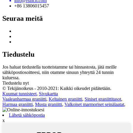
info@rsincn.com
+86 13806015457
Seuraa meitä
Tiedustelu
Jos haluat tiedustella tuotteistamme tai hinnastosta, jätä meille
sähköpostiosoitteesi, niin otamme sinuun yhteyttä 24 tunnin
kuluessa.
Tiedustelu nyt
© Tekijänoikeus - 2010-2021: Kaikki oikeudet pidätetään.
Kuumat tunnisteet
,
Sivukartta
Vaaleanharmaa graniitti
,
Keltainen graniitti
,
Siniset graniittitasot
,
Harmaa graniitti
,
Musta graniitti
,
Valkoiset marmoriset seinälaatat
,
Lähetä sähköpostia
x